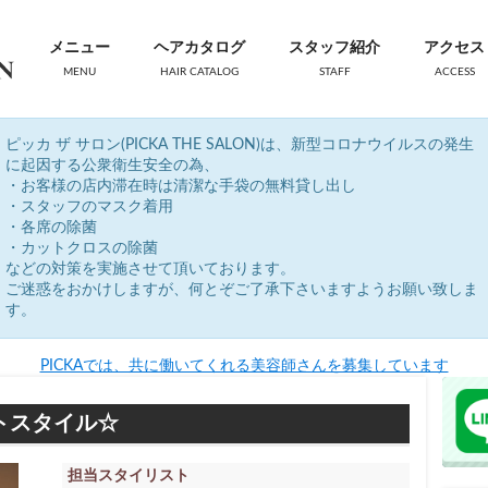
メニュー
ヘアカタログ
スタッフ紹介
アクセス
MENU
HAIR CATALOG
STAFF
ACCESS
ピッカ ザ サロン(PICKA THE SALON)は、新型コロナウイルスの発生
に起因する公衆衛生安全の為、
・お客様の店内滞在時は清潔な手袋の無料貸し出し
・スタッフのマスク着用
・各席の除菌
・カットクロスの除菌
などの対策を実施させて頂いております。
ご迷惑をおかけしますが、何とぞご了承下さいますようお願い致しま
す。
PICKAでは、共に働いてくれる美容師さんを募集しています
ートスタイル☆
担当スタイリスト