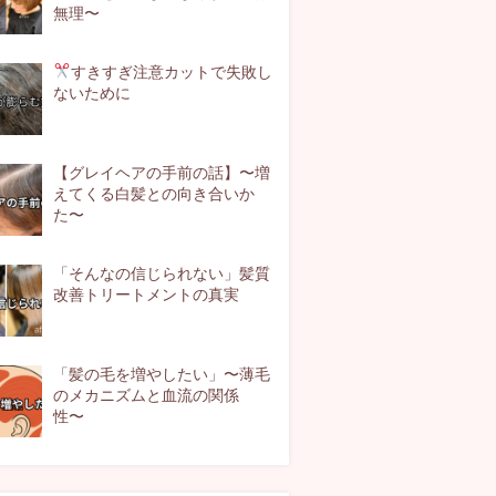
無理〜
すきすぎ注意
カットで失敗し
ないために
【グレイヘアの手前の話】〜増
えてくる白髪との向き合いか
た〜
「そんなの信じられない」髪質
改善トリートメントの真実
「髪の毛を増やしたい」〜薄毛
のメカニズムと血流の関係
性〜