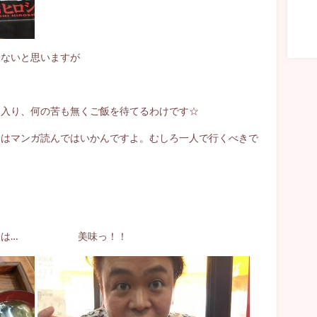
らないと思いますが
く
に入り、何の苦も無くご飯を待てるわけです☆
合はマンガ読んではいかんですよ。むしろ一人で行くべきで
は
 お味は… 美味っ！！