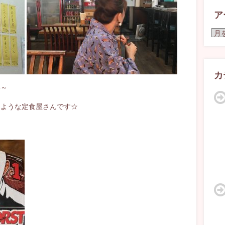
ア
ア
ー
カ
イ
ブ
カ
い～
るような定食屋さんです☆