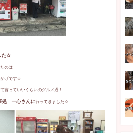
した☆
れたのは
おかげです☆
って言っていいくらいのグルメ通！
事処 一心さんに
行ってきました☆