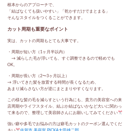
根本からのアプローチで、
「結ばなくても扱いやすい」「乾かすだけでまとまる」
そんなスタイルをつくることができます。
カット周期も重要なポイント
実は、カットの周期もとても大事です。
・周期が短い方（1ヶ月半以内）
→ 減らした毛が浮いても、すぐ調整できるので軽めでも
OK。
・周期が長い方（2〜3ヶ月以上）
→ 浮いてきた髪を放置する時間が長くなるため、
あまり減らさない方が逆にまとまりやすくなります。
この様な髪の毛を減らすという行為にも、貴方の美容室への来
店周期やライフスタイル、結ぶか結ばないかなど大いに関わっ
て来るので、整理して美容師さんにお願いしてみてください
強い癖や多毛でお悩みの方は癖毛カットのクーポン選んでくだ
さい
佐賀市 美容室 PICKA太田雄二郎