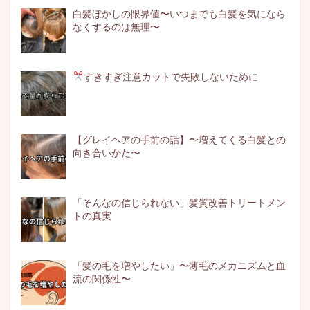
白髪ぼかしの限界値〜いつまでも白髪を気になら
なくするのは無理〜
すきすぎ注意
カットで失敗しないために
【グレイヘアの手前の話】〜増えてくる白髪との
向き合いかた〜
「そんなの信じられない」髪質改善トリートメン
トの真実
「髪の毛を増やしたい」〜薄毛のメカニズムと血
流の関係性〜