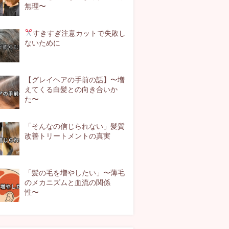
無理〜
すきすぎ注意
カットで失敗し
ないために
【グレイヘアの手前の話】〜増
えてくる白髪との向き合いか
た〜
「そんなの信じられない」髪質
改善トリートメントの真実
「髪の毛を増やしたい」〜薄毛
のメカニズムと血流の関係
性〜