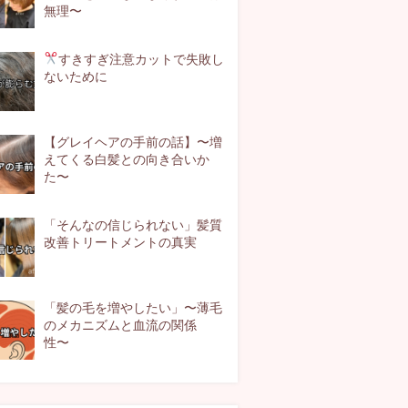
無理〜
すきすぎ注意
カットで失敗し
ないために
【グレイヘアの手前の話】〜増
えてくる白髪との向き合いか
た〜
「そんなの信じられない」髪質
改善トリートメントの真実
「髪の毛を増やしたい」〜薄毛
のメカニズムと血流の関係
性〜