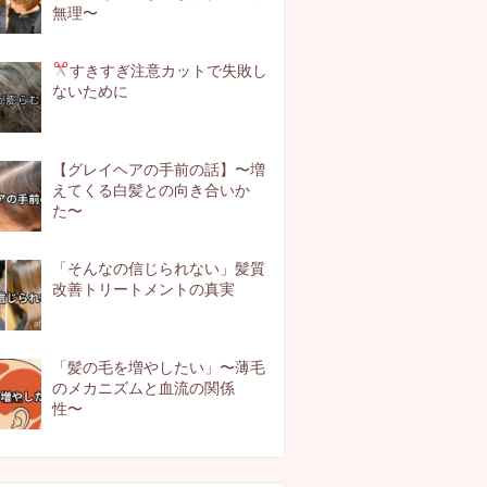
無理〜
すきすぎ注意
カットで失敗し
ないために
【グレイヘアの手前の話】〜増
えてくる白髪との向き合いか
た〜
「そんなの信じられない」髪質
改善トリートメントの真実
「髪の毛を増やしたい」〜薄毛
のメカニズムと血流の関係
性〜