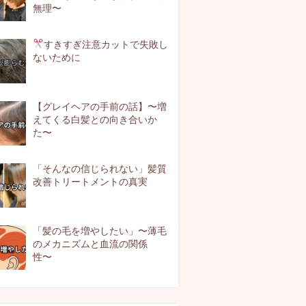
無理〜
すきすぎ注意
カットで失敗し
ないために
【グレイヘアの手前の話】〜増
えてくる白髪との向き合いか
た〜
「そんなの信じられない」髪質
改善トリートメントの真実
「髪の毛を増やしたい」〜薄毛
のメカニズムと血流の関係
性〜