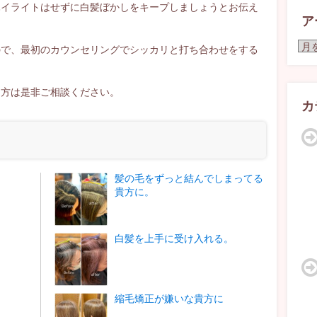
ハイライトはせずに白髪ぼかしをキープしましょうとお伝え
ア
ア
ので、最初のカウンセリングでシッカリと打ち合わせをする
ー
カ
イ
る方は是非ご相談ください。
ブ
カ
。
髪の毛をずっと結んでしまってる
貴方に。
白髪を上手に受け入れる。
縮毛矯正が嫌いな貴方に