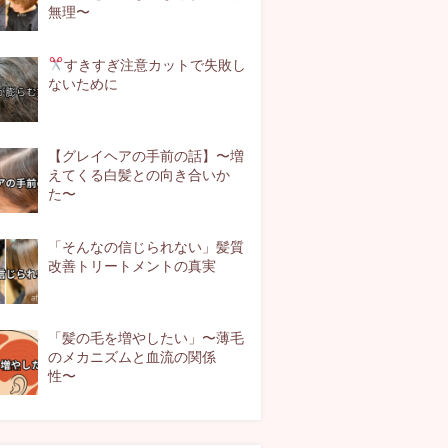
無理〜
すきすぎ注意
カットで失敗し
ないために
【グレイヘアの手前の話】〜増
えてくる白髪との向き合いか
た〜
「そんなの信じられない」髪質
改善トリートメントの真実
「髪の毛を増やしたい」〜薄毛
のメカニズムと血流の関係
性〜