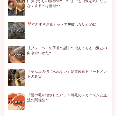
白髪ぼかしの限界値〜いつまでも白髪を気になら
なくするのは無理〜
すきすぎ注意
カットで失敗しないために
【グレイヘアの手前の話】〜増えてくる白髪との
向き合いかた〜
「そんなの信じられない」髪質改善トリートメン
トの真実
「髪の毛を増やしたい」〜薄毛のメカニズムと血
流の関係性〜