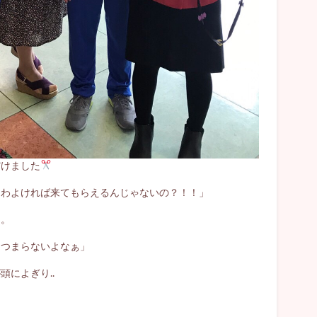
だけました
あわよければ来てもらえるんじゃないの？！！」
。。
もつまらないよなぁ」
によぎり..