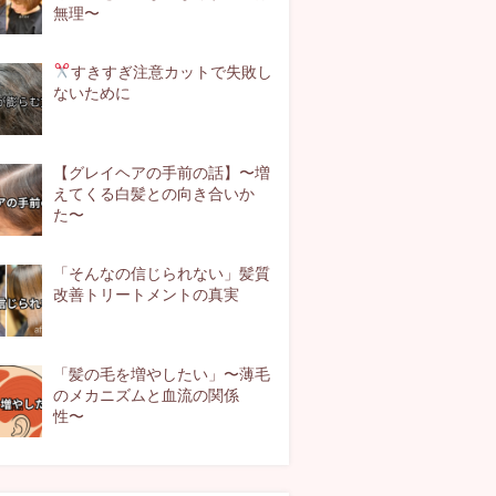
無理〜
すきすぎ注意
カットで失敗し
ないために
【グレイヘアの手前の話】〜増
えてくる白髪との向き合いか
た〜
「そんなの信じられない」髪質
改善トリートメントの真実
「髪の毛を増やしたい」〜薄毛
のメカニズムと血流の関係
性〜