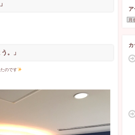
？」
ア
ア
ー
カ
イ
ブ
カ
よう。」
来たのです