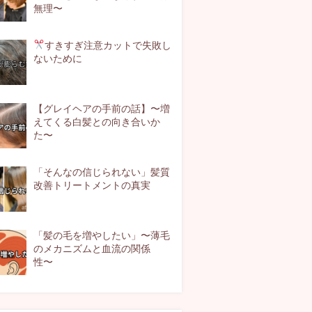
無理〜
すきすぎ注意
カットで失敗し
ないために
【グレイヘアの手前の話】〜増
えてくる白髪との向き合いか
た〜
「そんなの信じられない」髪質
改善トリートメントの真実
「髪の毛を増やしたい」〜薄毛
のメカニズムと血流の関係
性〜