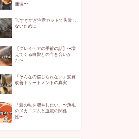
無理〜
すきすぎ注意
カットで失敗し
ないために
【グレイヘアの手前の話】〜増
えてくる白髪との向き合いか
た〜
「そんなの信じられない」髪質
改善トリートメントの真実
「髪の毛を増やしたい」〜薄毛
のメカニズムと血流の関係
性〜